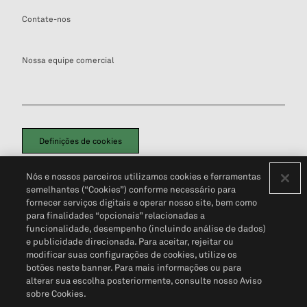
Contate-nos
Nossa equipe comercial
Definições de cookies
Disclaimers Legais
Termos de Uso
Aviso de Cookies
Nós e nossos parceiros utilizamos cookies e ferramentas
Política de Privacidade
Portal de privacidade do cliente (em inglês)
semelhantes (“Cookies”) conforme necessário para
Não Venda Minhas Informações Pessoais
© 2026 S&P Global
fornecer serviços digitais e operar nosso site, bem como
para finalidades “opcionais” relacionadas a
funcionalidade, desempenho (incluindo análise de dados)
e publicidade direcionada. Para aceitar, rejeitar ou
modificar suas configurações de cookies, utilize os
botões neste banner. Para mais informações ou para
alterar sua escolha posteriormente, consulte nosso Aviso
sobre Cookies.