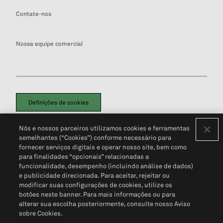
Contate-nos
Nossa equipe comercial
Definições de cookies
Disclaimers Legais
Termos de Uso
Aviso de Cookies
Nós e nossos parceiros utilizamos cookies e ferramentas
Política de Privacidade
Portal de privacidade do cliente (em inglês)
semelhantes (“Cookies”) conforme necessário para
Não Venda Minhas Informações Pessoais
© 2026 S&P Global
fornecer serviços digitais e operar nosso site, bem como
para finalidades “opcionais” relacionadas a
funcionalidade, desempenho (incluindo análise de dados)
e publicidade direcionada. Para aceitar, rejeitar ou
modificar suas configurações de cookies, utilize os
botões neste banner. Para mais informações ou para
alterar sua escolha posteriormente, consulte nosso Aviso
sobre Cookies.