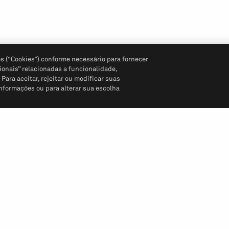
s (“Cookies”) conforme necessário para fornecer
ionais” relacionadas a funcionalidade,
ara aceitar, rejeitar ou modificar suas
informações ou para alterar sua escolha
Siga-nos