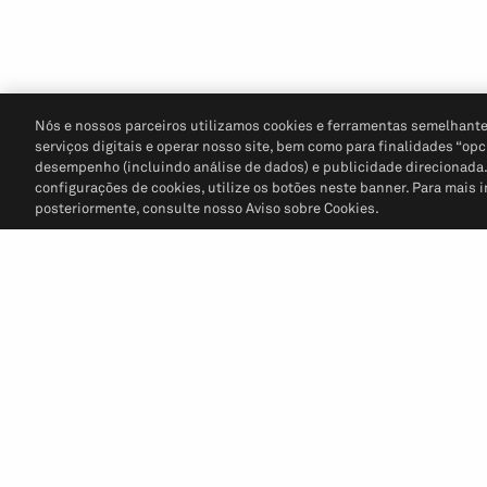
Nós e nossos parceiros utilizamos cookies e ferramentas semelhante
serviços digitais e operar nosso site, bem como para finalidades “opc
desempenho (incluindo análise de dados) e publicidade direcionada. P
configurações de cookies, utilize os botões neste banner. Para mais 
posteriormente, consulte nosso Aviso sobre Cookies.