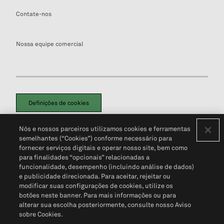
Contate-nos
Nossa equipe comercial
Definições de cookies
Disclaimers Legais
Termos de Uso
Aviso de Cookies
Nós e nossos parceiros utilizamos cookies e ferramentas
Política de Privacidade
Portal de privacidade do cliente (em inglês)
semelhantes (“Cookies”) conforme necessário para
Não Venda Minhas Informações Pessoais
© 2026 S&P Global
fornecer serviços digitais e operar nosso site, bem como
para finalidades “opcionais” relacionadas a
funcionalidade, desempenho (incluindo análise de dados)
e publicidade direcionada. Para aceitar, rejeitar ou
modificar suas configurações de cookies, utilize os
botões neste banner. Para mais informações ou para
alterar sua escolha posteriormente, consulte nosso Aviso
sobre Cookies.