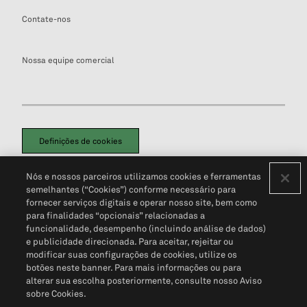
Contate-nos
Nossa equipe comercial
Definições de cookies
Disclaimers Legais
Termos de Uso
Aviso de Cookies
Nós e nossos parceiros utilizamos cookies e ferramentas
Política de Privacidade
Portal de privacidade do cliente (em inglês)
semelhantes (“Cookies”) conforme necessário para
Não Venda Minhas Informações Pessoais
© 2026 S&P Global
fornecer serviços digitais e operar nosso site, bem como
para finalidades “opcionais” relacionadas a
funcionalidade, desempenho (incluindo análise de dados)
e publicidade direcionada. Para aceitar, rejeitar ou
modificar suas configurações de cookies, utilize os
botões neste banner. Para mais informações ou para
alterar sua escolha posteriormente, consulte nosso Aviso
sobre Cookies.