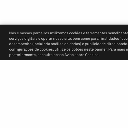
Nós e nossos parceiros utilizamos cookies e ferramentas semelhante
serviços digitais e operar nosso site, bem como para finalidades “opc
desempenho (incluindo análise de dados) e publicidade direcionada. P
configurações de cookies, utilize os botões neste banner. Para mais 
posteriormente, consulte nosso Aviso sobre Cookies.