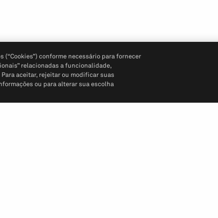
s (“Cookies”) conforme necessário para fornecer
ionais” relacionadas a funcionalidade,
ara aceitar, rejeitar ou modificar suas
informações ou para alterar sua escolha
Siga-nos