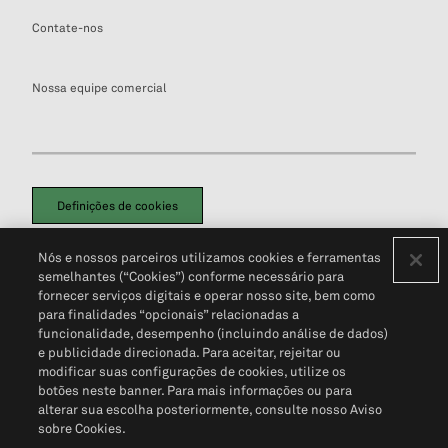
Contate-nos
Nossa equipe comercial
Definições de cookies
Disclaimers Legais
Termos de Uso
Aviso de Cookies
Nós e nossos parceiros utilizamos cookies e ferramentas
Política de Privacidade
Portal de privacidade do cliente (em inglês)
semelhantes (“Cookies”) conforme necessário para
Não Venda Minhas Informações Pessoais
© 2026 S&P Global
fornecer serviços digitais e operar nosso site, bem como
para finalidades “opcionais” relacionadas a
funcionalidade, desempenho (incluindo análise de dados)
e publicidade direcionada. Para aceitar, rejeitar ou
modificar suas configurações de cookies, utilize os
botões neste banner. Para mais informações ou para
alterar sua escolha posteriormente, consulte nosso Aviso
sobre Cookies.