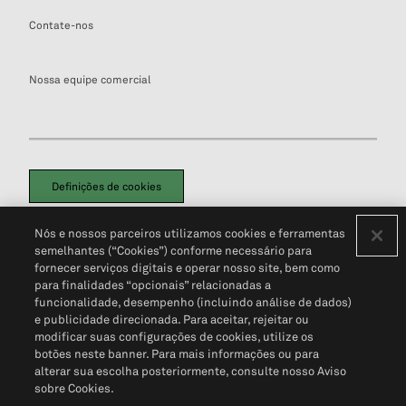
Contate-nos
Nossa equipe comercial
Definições de cookies
Disclaimers Legais
Termos de Uso
Aviso de Cookies
Nós e nossos parceiros utilizamos cookies e ferramentas
Política de Privacidade
Portal de privacidade do cliente (em inglês)
semelhantes (“Cookies”) conforme necessário para
Não Venda Minhas Informações Pessoais
© 2026 S&P Global
fornecer serviços digitais e operar nosso site, bem como
para finalidades “opcionais” relacionadas a
funcionalidade, desempenho (incluindo análise de dados)
e publicidade direcionada. Para aceitar, rejeitar ou
modificar suas configurações de cookies, utilize os
botões neste banner. Para mais informações ou para
alterar sua escolha posteriormente, consulte nosso Aviso
sobre Cookies.