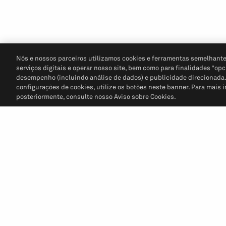
Nós e nossos parceiros utilizamos cookies e ferramentas semelhante
serviços digitais e operar nosso site, bem como para finalidades “opc
desempenho (incluindo análise de dados) e publicidade direcionada. P
configurações de cookies, utilize os botões neste banner. Para mais 
posteriormente, consulte nosso Aviso sobre Cookies.