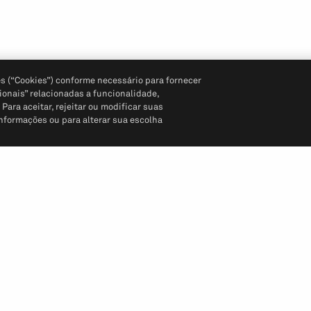
s (“Cookies”) conforme necessário para fornecer
ionais” relacionadas a funcionalidade,
ara aceitar, rejeitar ou modificar suas
informações ou para alterar sua escolha
Siga-nos