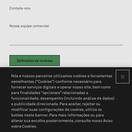
Contate-nos
Nossa equipe comercial
Definições de cookies
Disclaimers Legais
Termos de Uso
Aviso de Cookies
Nós e nossos parceiros utilizamos cookies e ferramentas
Política de Privacidade
Portal de privacidade do cliente (em inglês)
semelhantes (“Cookies”) conforme necessário para
Não Venda Minhas Informações Pessoais
© 2026 S&P Global
fornecer serviços digitais e operar nosso site, bem como
para finalidades “opcionais” relacionadas a
funcionalidade, desempenho (incluindo análise de dados)
e publicidade direcionada. Para aceitar, rejeitar ou
modificar suas configurações de cookies, utilize os
botões neste banner. Para mais informações ou para
alterar sua escolha posteriormente, consulte nosso Aviso
sobre Cookies.