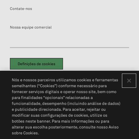
Contate-nos
Nossa equipe comercial
Definições de cookies
Disclaimers Legais
Termos de Uso
Aviso de Cookies
Nós e nossos parceiros utilizamos cookies e ferramentas
Política de Privacidade
Portal de privacidade do cliente (em inglês)
semelhantes (“Cookies”) conforme necessário para
Não Venda Minhas Informações Pessoais
© 2026 S&P Global
fornecer serviços digitais e operar nosso site, bem como
para finalidades “opcionais” relacionadas a
funcionalidade, desempenho (incluindo análise de dados)
e publicidade direcionada. Para aceitar, rejeitar ou
modificar suas configurações de cookies, utilize os
botões neste banner. Para mais informações ou para
alterar sua escolha posteriormente, consulte nosso Aviso
sobre Cookies.