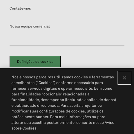
Contate-nos
Nossa equipe comercial
Definições de cookies
Disclaimers Legais
Termos de Uso
Aviso de Cookies
Nós e nossos parceiros utilizamos cookies e ferramentas
Política de Privacidade
Portal de privacidade do cliente (em inglês)
semelhantes (“Cookies”) conforme necessário para
Não Venda Minhas Informações Pessoais
© 2026 S&P Global
fornecer serviços digitais e operar nosso site, bem como
para finalidades “opcionais” relacionadas a
funcionalidade, desempenho (incluindo análise de dados)
e publicidade direcionada. Para aceitar, rejeitar ou
modificar suas configurações de cookies, utilize os
botões neste banner. Para mais informações ou para
alterar sua escolha posteriormente, consulte nosso Aviso
sobre Cookies.