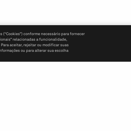
s (“Cookies”) conforme necessário para fornecer
ionais” relacionadas a funcionalidade,
ara aceitar, rejeitar ou modificar suas
informações ou para alterar sua escolha
Siga-nos