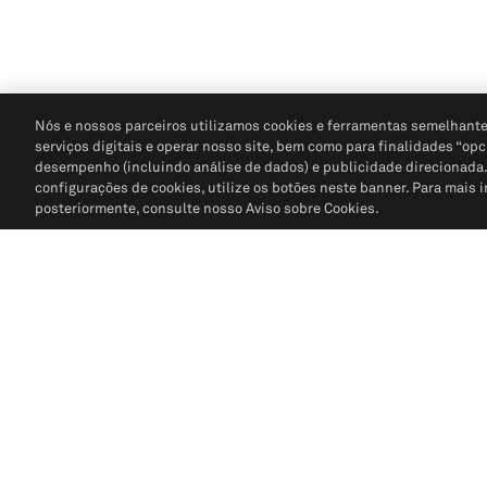
Nós e nossos parceiros utilizamos cookies e ferramentas semelhante
serviços digitais e operar nosso site, bem como para finalidades “opc
desempenho (incluindo análise de dados) e publicidade direcionada. P
configurações de cookies, utilize os botões neste banner. Para mais 
posteriormente, consulte nosso Aviso sobre Cookies.