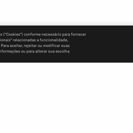
s (“Cookies”) conforme necessário para fornecer
ionais” relacionadas a funcionalidade,
ara aceitar, rejeitar ou modificar suas
informações ou para alterar sua escolha
Siga-nos