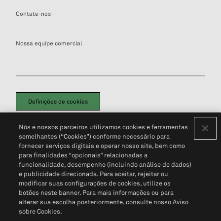
Contate-nos
Nossa equipe comercial
Definições de cookies
Disclaimers Legais
Termos de Uso
Aviso de Cookies
Nós e nossos parceiros utilizamos cookies e ferramentas
Política de Privacidade
Portal de privacidade do cliente (em inglês)
semelhantes (“Cookies”) conforme necessário para
Não Venda Minhas Informações Pessoais
© 2026 S&P Global
fornecer serviços digitais e operar nosso site, bem como
para finalidades “opcionais” relacionadas a
funcionalidade, desempenho (incluindo análise de dados)
e publicidade direcionada. Para aceitar, rejeitar ou
modificar suas configurações de cookies, utilize os
botões neste banner. Para mais informações ou para
alterar sua escolha posteriormente, consulte nosso Aviso
sobre Cookies.