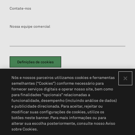
Contate-nos
Nossa equipe comercial
Definições de cookies
Disclaimers Legais
Termos de Uso
Aviso de Cookies
Nós e nossos parceiros utilizamos cookies e ferramentas
Política de Privacidade
Portal de privacidade do cliente (em inglês)
semelhantes (“Cookies”) conforme necessário para
Não Venda Minhas Informações Pessoais
© 2026 S&P Global
fornecer serviços digitais e operar nosso site, bem como
para finalidades “opcionais” relacionadas a
funcionalidade, desempenho (incluindo análise de dados)
e publicidade direcionada. Para aceitar, rejeitar ou
modificar suas configurações de cookies, utilize os
botões neste banner. Para mais informações ou para
alterar sua escolha posteriormente, consulte nosso Aviso
sobre Cookies.