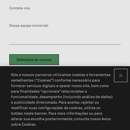
Contate-nos
Nossa equipe comercial
Definições de cookies
Disclaimers Legais
Termos de Uso
Aviso de Cookies
Nós e nossos parceiros utilizamos cookies e ferramentas
Política de Privacidade
Portal de privacidade do cliente (em inglês)
semelhantes (“Cookies”) conforme necessário para
Não Venda Minhas Informações Pessoais
© 2026 S&P Global
fornecer serviços digitais e operar nosso site, bem como
para finalidades “opcionais” relacionadas a
funcionalidade, desempenho (incluindo análise de dados)
e publicidade direcionada. Para aceitar, rejeitar ou
modificar suas configurações de cookies, utilize os
botões neste banner. Para mais informações ou para
alterar sua escolha posteriormente, consulte nosso Aviso
sobre Cookies.