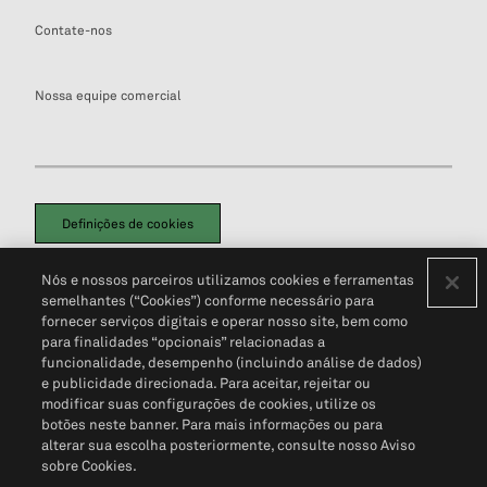
Contate-nos
Nossa equipe comercial
Definições de cookies
Disclaimers Legais
Termos de Uso
Aviso de Cookies
Nós e nossos parceiros utilizamos cookies e ferramentas
Política de Privacidade
Portal de privacidade do cliente (em inglês)
semelhantes (“Cookies”) conforme necessário para
Não Venda Minhas Informações Pessoais
© 2026 S&P Global
fornecer serviços digitais e operar nosso site, bem como
para finalidades “opcionais” relacionadas a
funcionalidade, desempenho (incluindo análise de dados)
e publicidade direcionada. Para aceitar, rejeitar ou
modificar suas configurações de cookies, utilize os
botões neste banner. Para mais informações ou para
alterar sua escolha posteriormente, consulte nosso Aviso
sobre Cookies.