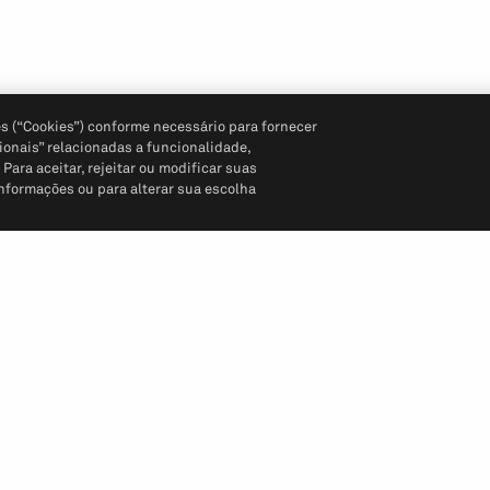
s (“Cookies”) conforme necessário para fornecer
ionais” relacionadas a funcionalidade,
ara aceitar, rejeitar ou modificar suas
informações ou para alterar sua escolha
Siga-nos