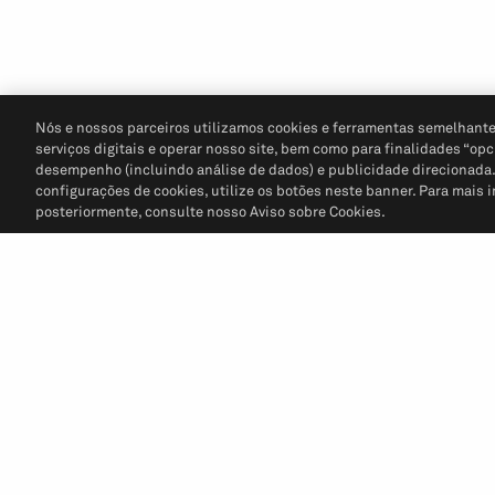
Nós e nossos parceiros utilizamos cookies e ferramentas semelhante
serviços digitais e operar nosso site, bem como para finalidades “opc
desempenho (incluindo análise de dados) e publicidade direcionada. P
configurações de cookies, utilize os botões neste banner. Para mais 
posteriormente, consulte nosso Aviso sobre Cookies.