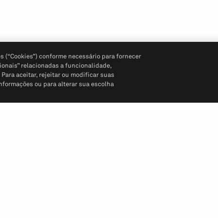
s (“Cookies”) conforme necessário para fornecer
ionais” relacionadas a funcionalidade,
ara aceitar, rejeitar ou modificar suas
informações ou para alterar sua escolha
Siga-nos