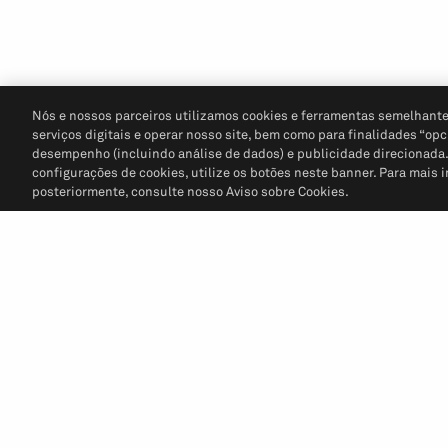
Nós e nossos parceiros utilizamos cookies e ferramentas semelhante
serviços digitais e operar nosso site, bem como para finalidades “opc
desempenho (incluindo análise de dados) e publicidade direcionada. P
configurações de cookies, utilize os botões neste banner. Para mais 
posteriormente, consulte nosso Aviso sobre Cookies.