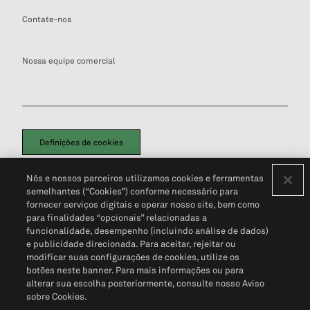
Contate-nos
Nossa equipe comercial
Definições de cookies
Disclaimers Legais
Termos de Uso
Aviso de Cookies
Nós e nossos parceiros utilizamos cookies e ferramentas
Política de Privacidade
Portal de privacidade do cliente (em inglês)
semelhantes (“Cookies”) conforme necessário para
Não Venda Minhas Informações Pessoais
© 2026 S&P Global
fornecer serviços digitais e operar nosso site, bem como
para finalidades “opcionais” relacionadas a
funcionalidade, desempenho (incluindo análise de dados)
e publicidade direcionada. Para aceitar, rejeitar ou
modificar suas configurações de cookies, utilize os
botões neste banner. Para mais informações ou para
alterar sua escolha posteriormente, consulte nosso Aviso
sobre Cookies.