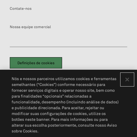
Contate-nos
Nossa equipe comercial
Definições de cookies
Disclaimers Legais
Termos de Uso
Aviso de Cookies
Nós e nossos parceiros utilizamos cookies e ferramentas
Política de Privacidade
Portal de privacidade do cliente (em inglês)
semelhantes (“Cookies”) conforme necessário para
Não Venda Minhas Informações Pessoais
© 2026 S&P Global
fornecer serviços digitais e operar nosso site, bem como
para finalidades “opcionais” relacionadas a
funcionalidade, desempenho (incluindo análise de dados)
e publicidade direcionada. Para aceitar, rejeitar ou
modificar suas configurações de cookies, utilize os
botões neste banner. Para mais informações ou para
alterar sua escolha posteriormente, consulte nosso Aviso
sobre Cookies.