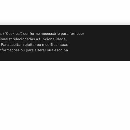
s (“Cookies”) conforme necessário para fornecer
ionais” relacionadas a funcionalidade,
ara aceitar, rejeitar ou modificar suas
informações ou para alterar sua escolha
Siga-nos