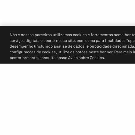
Nós e nossos parceiros utilizamos cookies e ferramentas semelhante
serviços digitais e operar nosso site, bem como para finalidades “opc
desempenho (incluindo análise de dados) e publicidade direcionada. P
configurações de cookies, utilize os botões neste banner. Para mais 
posteriormente, consulte nosso Aviso sobre Cookies.