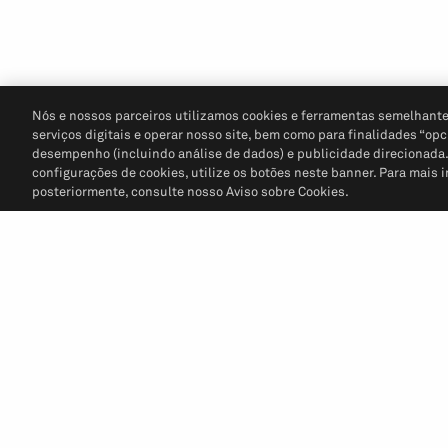
Nós e nossos parceiros utilizamos cookies e ferramentas semelhante
serviços digitais e operar nosso site, bem como para finalidades “opc
desempenho (incluindo análise de dados) e publicidade direcionada. P
configurações de cookies, utilize os botões neste banner. Para mais 
posteriormente, consulte nosso Aviso sobre Cookies.