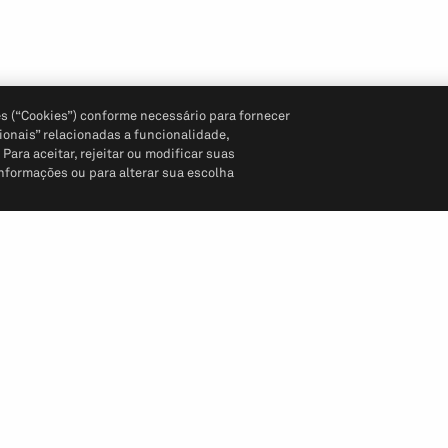
s (“Cookies”) conforme necessário para fornecer
ionais” relacionadas a funcionalidade,
ara aceitar, rejeitar ou modificar suas
informações ou para alterar sua escolha
Siga-nos