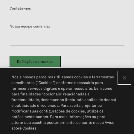
Contate-nos
Nossa equipe comercial
Definições de cookies
Disclaimers Legais
Termos de Uso
Aviso de Cookies
Nós e nossos parceiros utilizamos cookies e ferramentas
Política de Privacidade
Portal de privacidade do cliente (em inglês)
semelhantes (“Cookies”) conforme necessário para
Não Venda Minhas Informações Pessoais
© 2026 S&P Global
fornecer serviços digitais e operar nosso site, bem como
para finalidades “opcionais” relacionadas a
funcionalidade, desempenho (incluindo análise de dados)
e publicidade direcionada. Para aceitar, rejeitar ou
modificar suas configurações de cookies, utilize os
botões neste banner. Para mais informações ou para
alterar sua escolha posteriormente, consulte nosso Aviso
sobre Cookies.