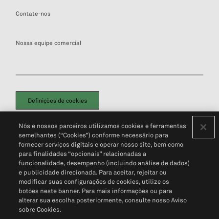
Contate-nos
Nossa equipe comercial
Definições de cookies
Disclaimers Legais
Termos de Uso
Aviso de Cookies
Nós e nossos parceiros utilizamos cookies e ferramentas
Política de Privacidade
Portal de privacidade do cliente (em inglês)
semelhantes (“Cookies”) conforme necessário para
Não Venda Minhas Informações Pessoais
© 2026 S&P Global
fornecer serviços digitais e operar nosso site, bem como
para finalidades “opcionais” relacionadas a
funcionalidade, desempenho (incluindo análise de dados)
e publicidade direcionada. Para aceitar, rejeitar ou
modificar suas configurações de cookies, utilize os
botões neste banner. Para mais informações ou para
alterar sua escolha posteriormente, consulte nosso Aviso
sobre Cookies.