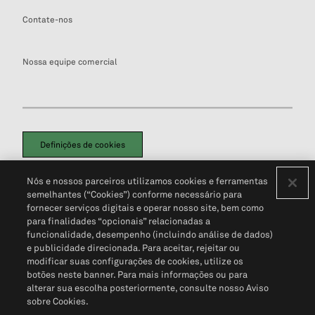
Contate-nos
Nossa equipe comercial
Definições de cookies
Disclaimers Legais
Termos de Uso
Aviso de Cookies
Nós e nossos parceiros utilizamos cookies e ferramentas
Política de Privacidade
Portal de privacidade do cliente (em inglês)
semelhantes (“Cookies”) conforme necessário para
Não Venda Minhas Informações Pessoais
© 2026 S&P Global
fornecer serviços digitais e operar nosso site, bem como
para finalidades “opcionais” relacionadas a
funcionalidade, desempenho (incluindo análise de dados)
e publicidade direcionada. Para aceitar, rejeitar ou
modificar suas configurações de cookies, utilize os
botões neste banner. Para mais informações ou para
alterar sua escolha posteriormente, consulte nosso Aviso
sobre Cookies.