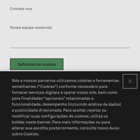
Contate-nos
Nossa equipe comercial
Definições de cookies
Disclaimers Legais
Termos de Uso
Aviso de Cookies
Nós e nossos parceiros utilizamos cookies e ferramentas
Política de Privacidade
Portal de privacidade do cliente (em inglês)
semelhantes (“Cookies”) conforme necessário para
Não Venda Minhas Informações Pessoais
© 2026 S&P Global
fornecer serviços digitais e operar nosso site, bem como
para finalidades “opcionais” relacionadas a
funcionalidade, desempenho (incluindo análise de dados)
e publicidade direcionada. Para aceitar, rejeitar ou
modificar suas configurações de cookies, utilize os
botões neste banner. Para mais informações ou para
alterar sua escolha posteriormente, consulte nosso Aviso
sobre Cookies.