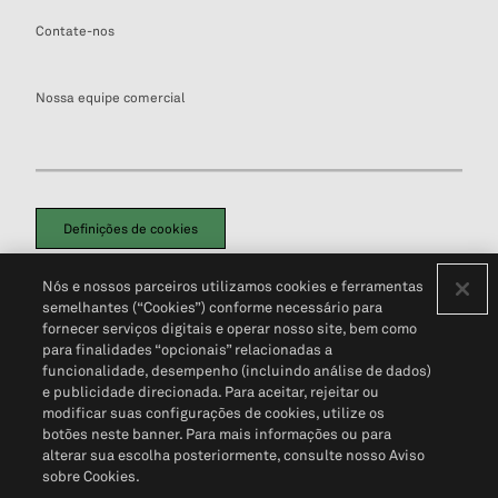
Contate-nos
Nossa equipe comercial
Definições de cookies
Disclaimers Legais
Termos de Uso
Aviso de Cookies
Nós e nossos parceiros utilizamos cookies e ferramentas
Política de Privacidade
Portal de privacidade do cliente (em inglês)
semelhantes (“Cookies”) conforme necessário para
Não Venda Minhas Informações Pessoais
© 2026 S&P Global
fornecer serviços digitais e operar nosso site, bem como
para finalidades “opcionais” relacionadas a
funcionalidade, desempenho (incluindo análise de dados)
e publicidade direcionada. Para aceitar, rejeitar ou
modificar suas configurações de cookies, utilize os
botões neste banner. Para mais informações ou para
alterar sua escolha posteriormente, consulte nosso Aviso
sobre Cookies.