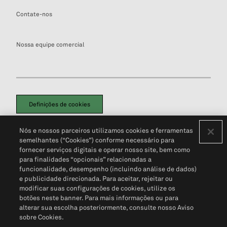
Contate-nos
Nossa equipe comercial
Definições de cookies
Disclaimers Legais
Termos de Uso
Aviso de Cookies
Nós e nossos parceiros utilizamos cookies e ferramentas
Política de Privacidade
Portal de privacidade do cliente (em inglês)
semelhantes (“Cookies”) conforme necessário para
Não Venda Minhas Informações Pessoais
© 2026 S&P Global
fornecer serviços digitais e operar nosso site, bem como
para finalidades “opcionais” relacionadas a
funcionalidade, desempenho (incluindo análise de dados)
e publicidade direcionada. Para aceitar, rejeitar ou
modificar suas configurações de cookies, utilize os
botões neste banner. Para mais informações ou para
alterar sua escolha posteriormente, consulte nosso Aviso
sobre Cookies.