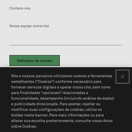
Contate-nos
Nossa equipe comercial
Definições de cookies
Disclaimers Legais
Termos de Uso
Aviso de Cookies
Nós e nossos parceiros utilizamos cookies e ferramentas
Política de Privacidade
Portal de privacidade do cliente (em inglês)
semelhantes (“Cookies”) conforme necessário para
Não Venda Minhas Informações Pessoais
© 2026 S&P Global
fornecer serviços digitais e operar nosso site, bem como
para finalidades “opcionais” relacionadas a
funcionalidade, desempenho (incluindo análise de dados)
e publicidade direcionada. Para aceitar, rejeitar ou
modificar suas configurações de cookies, utilize os
botões neste banner. Para mais informações ou para
alterar sua escolha posteriormente, consulte nosso Aviso
sobre Cookies.