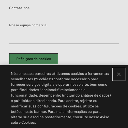
Contate-nos
Nossa equipe comercial
Definições de cookies
Disclaimers Legais
Termos de Uso
Aviso de Cookies
Nós e nossos parceiros utilizamos cookies e ferramentas
Política de Privacidade
Portal de privacidade do cliente (em inglês)
semelhantes (“Cookies”) conforme necessário para
Não Venda Minhas Informações Pessoais
© 2026 S&P Global
fornecer serviços digitais e operar nosso site, bem como
para finalidades “opcionais” relacionadas a
funcionalidade, desempenho (incluindo análise de dados)
e publicidade direcionada. Para aceitar, rejeitar ou
modificar suas configurações de cookies, utilize os
botões neste banner. Para mais informações ou para
alterar sua escolha posteriormente, consulte nosso Aviso
sobre Cookies.