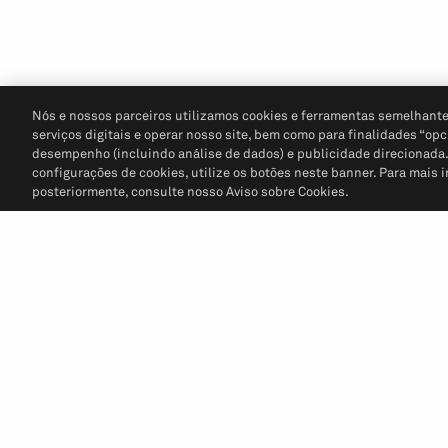
Nós e nossos parceiros utilizamos cookies e ferramentas semelhante
serviços digitais e operar nosso site, bem como para finalidades “opc
desempenho (incluindo análise de dados) e publicidade direcionada. P
configurações de cookies, utilize os botões neste banner. Para mais 
posteriormente, consulte nosso Aviso sobre Cookies.