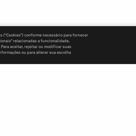
s (“Cookies”) conforme necessário para fornecer
ionais” relacionadas a funcionalidade,
ara aceitar, rejeitar ou modificar suas
informações ou para alterar sua escolha
Siga-nos