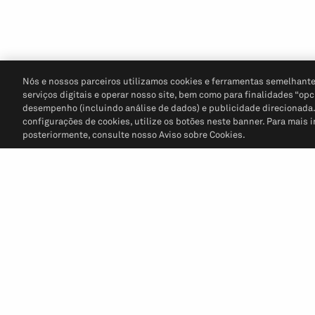
Nós e nossos parceiros utilizamos cookies e ferramentas semelhante
serviços digitais e operar nosso site, bem como para finalidades “opc
desempenho (incluindo análise de dados) e publicidade direcionada. P
configurações de cookies, utilize os botões neste banner. Para mais 
posteriormente, consulte nosso Aviso sobre Cookies.