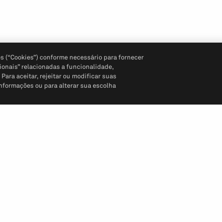
s (“Cookies”) conforme necessário para fornecer
ionais” relacionadas a funcionalidade,
ara aceitar, rejeitar ou modificar suas
informações ou para alterar sua escolha
Siga-nos