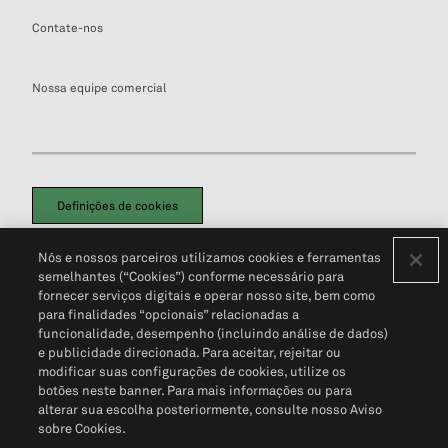
Contate-nos
Nossa equipe comercial
Definições de cookies
Disclaimers Legais
Termos de Uso
Aviso de Cookies
Nós e nossos parceiros utilizamos cookies e ferramentas
Política de Privacidade
Portal de privacidade do cliente (em inglês)
semelhantes (“Cookies”) conforme necessário para
Não Venda Minhas Informações Pessoais
© 2026 S&P Global
fornecer serviços digitais e operar nosso site, bem como
para finalidades “opcionais” relacionadas a
funcionalidade, desempenho (incluindo análise de dados)
e publicidade direcionada. Para aceitar, rejeitar ou
modificar suas configurações de cookies, utilize os
botões neste banner. Para mais informações ou para
alterar sua escolha posteriormente, consulte nosso Aviso
sobre Cookies.