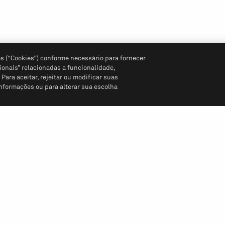
s (“Cookies”) conforme necessário para fornecer
ionais” relacionadas a funcionalidade,
ara aceitar, rejeitar ou modificar suas
informações ou para alterar sua escolha
Siga-nos