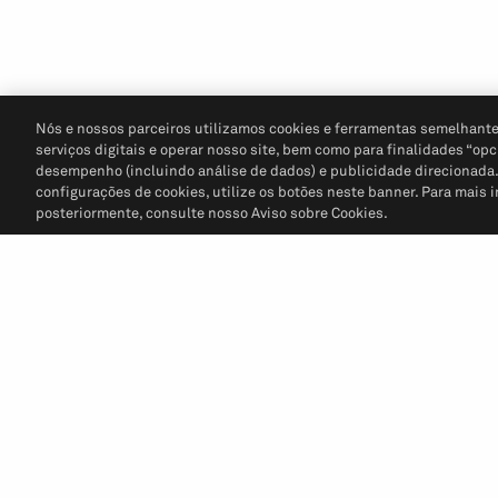
Nós e nossos parceiros utilizamos cookies e ferramentas semelhante
serviços digitais e operar nosso site, bem como para finalidades “opc
desempenho (incluindo análise de dados) e publicidade direcionada. P
configurações de cookies, utilize os botões neste banner. Para mais 
posteriormente, consulte nosso Aviso sobre Cookies.