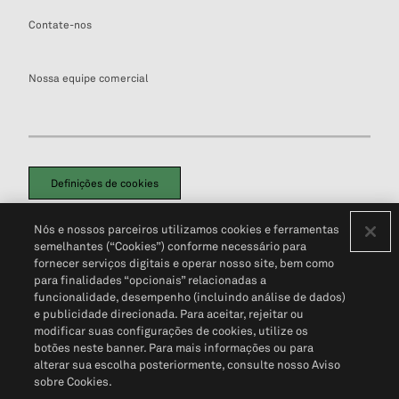
Contate-nos
Nossa equipe comercial
Definições de cookies
Disclaimers Legais
Termos de Uso
Aviso de Cookies
Nós e nossos parceiros utilizamos cookies e ferramentas
Política de Privacidade
Portal de privacidade do cliente (em inglês)
semelhantes (“Cookies”) conforme necessário para
Não Venda Minhas Informações Pessoais
© 2026 S&P Global
fornecer serviços digitais e operar nosso site, bem como
para finalidades “opcionais” relacionadas a
funcionalidade, desempenho (incluindo análise de dados)
e publicidade direcionada. Para aceitar, rejeitar ou
modificar suas configurações de cookies, utilize os
botões neste banner. Para mais informações ou para
alterar sua escolha posteriormente, consulte nosso Aviso
sobre Cookies.