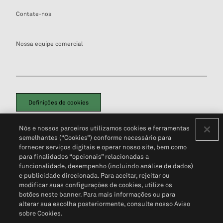
Contate-nos
Nossa equipe comercial
Definições de cookies
Disclaimers Legais
Termos de Uso
Aviso de Cookies
Nós e nossos parceiros utilizamos cookies e ferramentas
Política de Privacidade
Portal de privacidade do cliente (em inglês)
semelhantes (“Cookies”) conforme necessário para
Não Venda Minhas Informações Pessoais
© 2026 S&P Global
fornecer serviços digitais e operar nosso site, bem como
para finalidades “opcionais” relacionadas a
funcionalidade, desempenho (incluindo análise de dados)
e publicidade direcionada. Para aceitar, rejeitar ou
modificar suas configurações de cookies, utilize os
botões neste banner. Para mais informações ou para
alterar sua escolha posteriormente, consulte nosso Aviso
sobre Cookies.