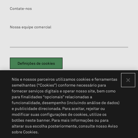
Contate-nos
Nossa equipe comercial
Definições de cookies
Disclaimers Legais
Termos de Uso
Aviso de Cookies
Nós e nossos parceiros utilizamos cookies e ferramentas
Política de Privacidade
Portal de privacidade do cliente (em inglês)
semelhantes (“Cookies”) conforme necessário para
Não Venda Minhas Informações Pessoais
© 2026 S&P Global
fornecer serviços digitais e operar nosso site, bem como
para finalidades “opcionais” relacionadas a
funcionalidade, desempenho (incluindo análise de dados)
e publicidade direcionada. Para aceitar, rejeitar ou
modificar suas configurações de cookies, utilize os
botões neste banner. Para mais informações ou para
alterar sua escolha posteriormente, consulte nosso Aviso
sobre Cookies.