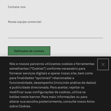
Contate-nos
Nossa equipe comercial
Definições de cookies
Disclaimers Legais
Termos de Uso
Aviso de Cookies
Nós e nossos parceiros utilizamos cookies e ferramentas
Política de Privacidade
Portal de privacidade do cliente (em inglês)
semelhantes (“Cookies”) conforme necessário para
Não Venda Minhas Informações Pessoais
© 2026 S&P Global
fornecer serviços digitais e operar nosso site, bem como
para finalidades “opcionais” relacionadas a
funcionalidade, desempenho (incluindo análise de dados)
e publicidade direcionada. Para aceitar, rejeitar ou
modificar suas configurações de cookies, utilize os
botões neste banner. Para mais informações ou para
alterar sua escolha posteriormente, consulte nosso Aviso
sobre Cookies.