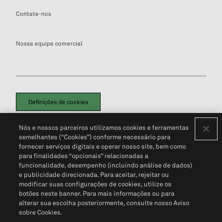
Contate-nos
Nossa equipe comercial
Definições de cookies
Disclaimers Legais
Termos de Uso
Aviso de Cookies
Nós e nossos parceiros utilizamos cookies e ferramentas
Política de Privacidade
Portal de privacidade do cliente (em inglês)
semelhantes (“Cookies”) conforme necessário para
Não Venda Minhas Informações Pessoais
© 2026 S&P Global
fornecer serviços digitais e operar nosso site, bem como
para finalidades “opcionais” relacionadas a
funcionalidade, desempenho (incluindo análise de dados)
e publicidade direcionada. Para aceitar, rejeitar ou
modificar suas configurações de cookies, utilize os
botões neste banner. Para mais informações ou para
alterar sua escolha posteriormente, consulte nosso Aviso
sobre Cookies.