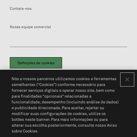
Contate-nos
Nossa equipe comercial
Definições de cookies
Disclaimers Legais
Termos de Uso
Aviso de Cookies
Nós e nossos parceiros utilizamos cookies e ferramentas
Política de Privacidade
Portal de privacidade do cliente (em inglês)
semelhantes (“Cookies”) conforme necessário para
Não Venda Minhas Informações Pessoais
© 2026 S&P Global
fornecer serviços digitais e operar nosso site, bem como
para finalidades “opcionais” relacionadas a
funcionalidade, desempenho (incluindo análise de dados)
e publicidade direcionada. Para aceitar, rejeitar ou
modificar suas configurações de cookies, utilize os
botões neste banner. Para mais informações ou para
alterar sua escolha posteriormente, consulte nosso Aviso
sobre Cookies.