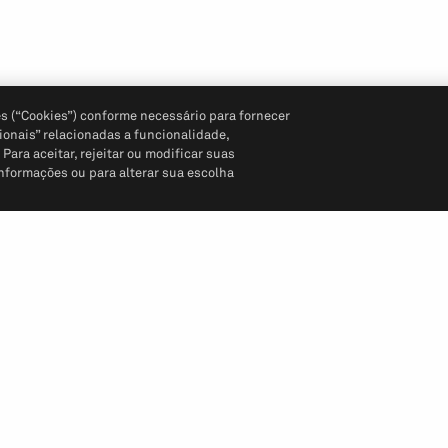
s (“Cookies”) conforme necessário para fornecer
ionais” relacionadas a funcionalidade,
ara aceitar, rejeitar ou modificar suas
informações ou para alterar sua escolha
Siga-nos