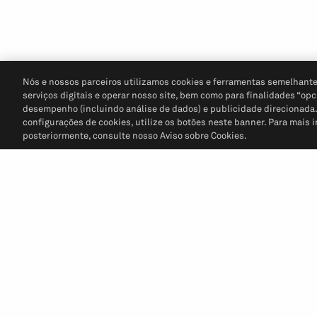
Nós e nossos parceiros utilizamos cookies e ferramentas semelhante
serviços digitais e operar nosso site, bem como para finalidades “opc
desempenho (incluindo análise de dados) e publicidade direcionada. P
configurações de cookies, utilize os botões neste banner. Para mais 
posteriormente, consulte nosso Aviso sobre Cookies.