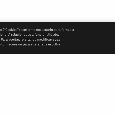
s (“Cookies”) conforme necessário para fornecer
ionais” relacionadas a funcionalidade,
ara aceitar, rejeitar ou modificar suas
informações ou para alterar sua escolha
Siga-nos