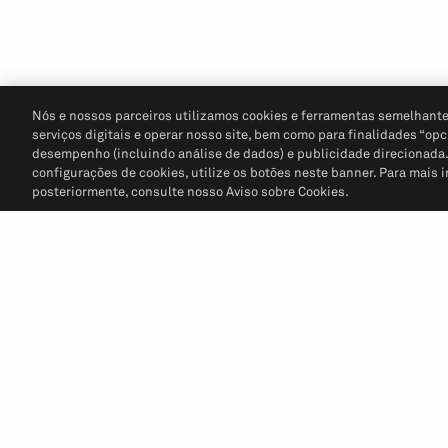
Nós e nossos parceiros utilizamos cookies e ferramentas semelhante
serviços digitais e operar nosso site, bem como para finalidades “opc
desempenho (incluindo análise de dados) e publicidade direcionada. P
configurações de cookies, utilize os botões neste banner. Para mais 
posteriormente, consulte nosso Aviso sobre Cookies.