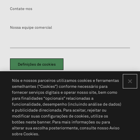
Contate-nos
Nossa equipe comercial
Definições de cookies
Disclaimers Legais
Termos de Uso
Aviso de Cookies
Nós e nossos parceiros utilizamos cookies e ferramentas
Política de Privacidade
Portal de privacidade do cliente (em inglês)
semelhantes (“Cookies”) conforme necessário para
Não Venda Minhas Informações Pessoais
© 2026 S&P Global
fornecer serviços digitais e operar nosso site, bem como
para finalidades “opcionais” relacionadas a
funcionalidade, desempenho (incluindo análise de dados)
e publicidade direcionada. Para aceitar, rejeitar ou
modificar suas configurações de cookies, utilize os
botões neste banner. Para mais informações ou para
alterar sua escolha posteriormente, consulte nosso Aviso
sobre Cookies.