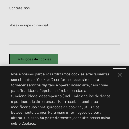
Contate-nos
Nossa equipe comercial
Definições de cookies
Disclaimers Legais
Termos de Uso
Aviso de Cookies
Nós e nossos parceiros utilizamos cookies e ferramentas
Política de Privacidade
Portal de privacidade do cliente (em inglês)
semelhantes (“Cookies”) conforme necessário para
Não Venda Minhas Informações Pessoais
© 2026 S&P Global
fornecer serviços digitais e operar nosso site, bem como
para finalidades “opcionais” relacionadas a
funcionalidade, desempenho (incluindo análise de dados)
e publicidade direcionada. Para aceitar, rejeitar ou
modificar suas configurações de cookies, utilize os
botões neste banner. Para mais informações ou para
alterar sua escolha posteriormente, consulte nosso Aviso
sobre Cookies.