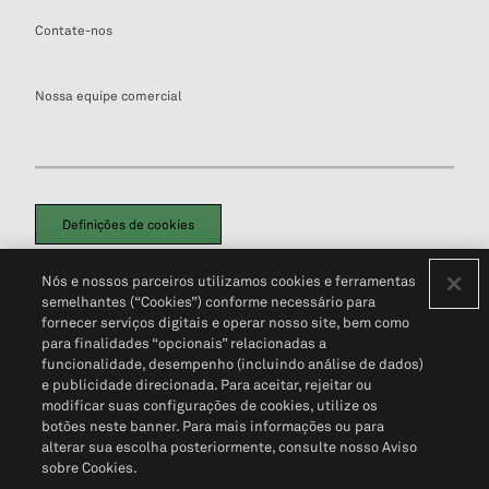
Contate-nos
Nossa equipe comercial
Definições de cookies
Disclaimers Legais
Termos de Uso
Aviso de Cookies
Nós e nossos parceiros utilizamos cookies e ferramentas
Política de Privacidade
Portal de privacidade do cliente (em inglês)
semelhantes (“Cookies”) conforme necessário para
Não Venda Minhas Informações Pessoais
© 2026 S&P Global
fornecer serviços digitais e operar nosso site, bem como
para finalidades “opcionais” relacionadas a
funcionalidade, desempenho (incluindo análise de dados)
e publicidade direcionada. Para aceitar, rejeitar ou
modificar suas configurações de cookies, utilize os
botões neste banner. Para mais informações ou para
alterar sua escolha posteriormente, consulte nosso Aviso
sobre Cookies.