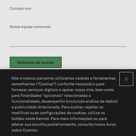
Contate-nos
Nossa equipe comercial
Definições de cookies
Disclaimers Legais
Termos de Uso
Aviso de Cookies
Nós e nossos parceiros utilizamos cookies e ferramentas
Política de Privacidade
Portal de privacidade do cliente (em inglês)
semelhantes (“Cookies”) conforme necessário para
Não Venda Minhas Informações Pessoais
© 2026 S&P Global
fornecer serviços digitais e operar nosso site, bem como
para finalidades “opcionais” relacionadas a
funcionalidade, desempenho (incluindo análise de dados)
e publicidade direcionada. Para aceitar, rejeitar ou
modificar suas configurações de cookies, utilize os
botões neste banner. Para mais informações ou para
alterar sua escolha posteriormente, consulte nosso Aviso
sobre Cookies.