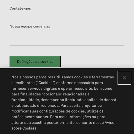
Contate-nos
Nossa equipe comercial
Definições de cookies
Disclaimers Legais
Termos de Uso
Aviso de Cookies
Nós e nossos parceiros utilizamos cookies e ferramentas
Política de Privacidade
Portal de privacidade do cliente (em inglês)
semelhantes (“Cookies”) conforme necessário para
Não Venda Minhas Informações Pessoais
© 2026 S&P Global
fornecer serviços digitais e operar nosso site, bem como
para finalidades “opcionais” relacionadas a
funcionalidade, desempenho (incluindo análise de dados)
e publicidade direcionada. Para aceitar, rejeitar ou
modificar suas configurações de cookies, utilize os
botões neste banner. Para mais informações ou para
alterar sua escolha posteriormente, consulte nosso Aviso
sobre Cookies.