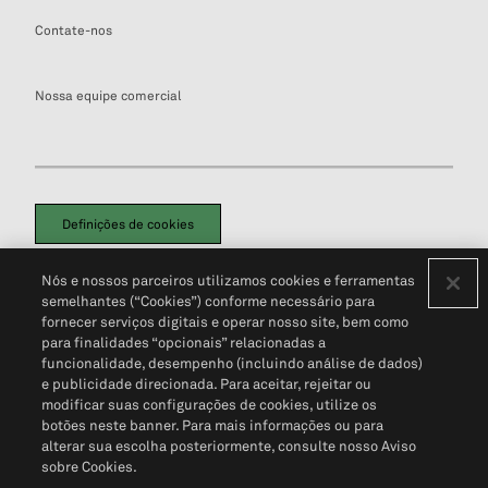
Contate-nos
Nossa equipe comercial
Definições de cookies
Disclaimers Legais
Termos de Uso
Aviso de Cookies
Nós e nossos parceiros utilizamos cookies e ferramentas
Política de Privacidade
Portal de privacidade do cliente (em inglês)
semelhantes (“Cookies”) conforme necessário para
Não Venda Minhas Informações Pessoais
© 2026 S&P Global
fornecer serviços digitais e operar nosso site, bem como
para finalidades “opcionais” relacionadas a
funcionalidade, desempenho (incluindo análise de dados)
e publicidade direcionada. Para aceitar, rejeitar ou
modificar suas configurações de cookies, utilize os
botões neste banner. Para mais informações ou para
alterar sua escolha posteriormente, consulte nosso Aviso
sobre Cookies.